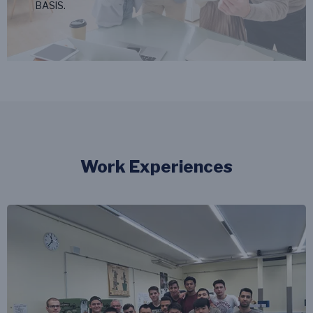
BASlS.
Work Experiences