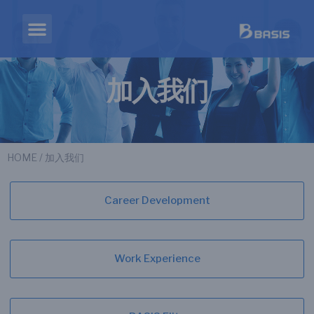
加入我们
HOME
/ 加入我们
Career Development
Work Experience