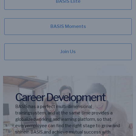
BASIS Elite
BASIS Moments
Join Us
Career Development
BASlS has a perfect multi-dimensional
trainingsystem, and at the same time provides a
globalizedworking and learning platform, so that
everyemployee can find the right stage to grow and
shinein BASlS,and achieve mutual success with