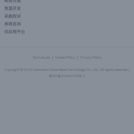
销售对接
资源开发
采购投诉
券商咨询
供应商平台
Term of use
Cookie Policy
Privacy Policy
Copyright © 2025 Shenzhen Silver Basis Technology Co., Ltd., All rights reserved. |
粤ICP备10046749号-2